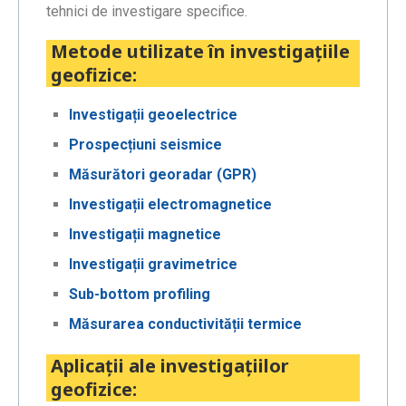
tehnici de investigare specifice.
Metode utilizate în investigațiile
geofizice:
Investigații geoelectrice
Prospecțiuni seismice
Măsurători georadar (GPR)
Investigații electromagnetice
Investigații magnetice
Investigații gravimetrice
Sub-bottom profiling
Măsurarea conductivității termice
Aplicații ale investigațiilor
geofizice: