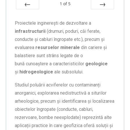
1
of
5
Prev
Next
Proiectele inginerești de dezvoltare a
infrastructurii
(drumuri, poduri, căi ferate,
conducte și cabluri îngropate etc.), precum și
evaluarea
resurselor minerale
din cariere și
balastiere sunt strâns legate de o
bună cunoaștere a caracteristicilor
geologice
și
hidrogeologice
ale subsolului.
Studiul poluării acviferelor cu contaminanți
anorganici, explorarea nedistructivă a siturilor
arheologice, precum și identificarea și localizarea
obiectelor îngropate (conducte, cabluri,
rezervoare, bombe neexplodate) reprezintă alte
aplicații practice în care geofizica oferă soluții și