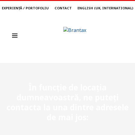
EXPERIENȚĂ / PORTOFOLIU
CONTACT
ENGLISH (UK, INTERNATIONAL)
În funcție de locația
dumneavoastră, ne puteți
contacta la una dintre adresele
de mai jos: