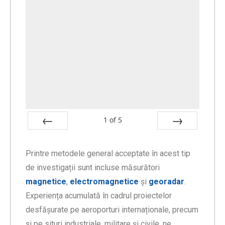
1
of
5
Prev
Next
Printre metodele general acceptate în acest tip
de investigații sunt incluse măsurători
magnetice
,
electromagnetice
și
georadar
.
Experiența acumulată în cadrul proiectelor
desfășurate pe aeroporturi internaționale, precum
și pe situri industriale, militare și civile, ne