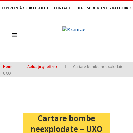
EXPERIENȚĂ / PORTOFOLIU
CONTACT
ENGLISH (UK, INTERNATIONAL)
Home
Aplicații geofizice
Cartare bombe neexplodate –
UXO
Cartare bombe
neexplodate – UXO