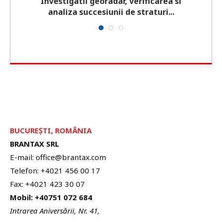
Investigatii georadar, verificarea si
Stud
analiza succesiunii de straturi...
BUCUREȘTI, ROMÂNIA
BRANTAX SRL
E-mail: office@brantax.com
Telefon: +4021 456 00 17
Fax: +4021 423 30 07
Mobil: +40751 072 684
Intrarea Aniversării, Nr. 41,