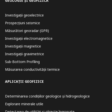
GEOLOGIE ȘI GEOFIZICĂ
Investigații geoelectrice
Prospecțiuni seismice
Măsurători georadar (GPR)
Investigații electromagnetice
Investigații magnetice
Investigații gravimetrice
Sub-Bottom Profiling
Măsurarea conductivității termice
APLICAȚII GEOFIZICE
Determinarea condițiilor geologice și hidrogeologice
Explorare minerale utile
Detectarea de utilități și obiecte îngropate