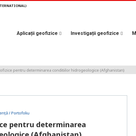
NTERNATIONAL)
Aplicații geofizice
Investigații geofizice
M
eofizice pentru determinarea conditiilor hidrogeologice (Afghanistan)
ență / Portofoliu
zice pentru determinarea
geologice (Afghanistan)