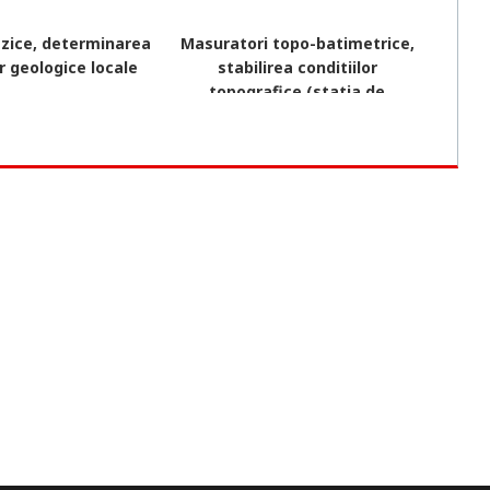
izice, determinarea
Masuratori topo-batimetrice,
or geologice locale
stabilirea conditiilor
topografice (statia de
pompare...