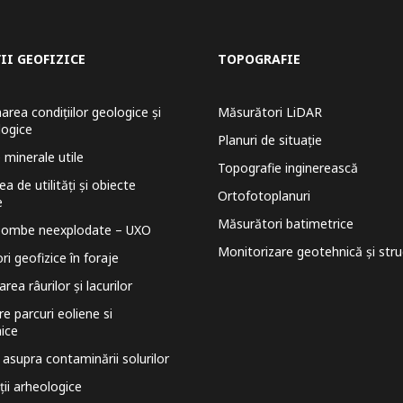
II GEOFIZICE
TOPOGRAFIE
rea condițiilor geologice și
Măsurători LiDAR
logice
Planuri de situație
 minerale utile
Topografie inginerească
a de utilități și obiecte
Ortofotoplanuri
e
Măsurători batimetrice
bombe neexplodate – UXO
Monitorizare geotehnică și stru
i geofizice în foraje
rea râurilor și lacurilor
e parcuri eoliene si
aice
 asupra contaminării solurilor
ții arheologice