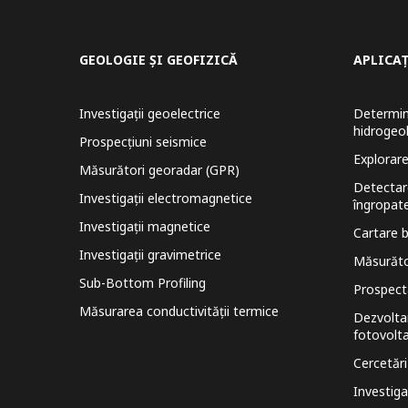
GEOLOGIE ȘI GEOFIZICĂ
APLICAȚ
Investigații geoelectrice
Determina
hidrogeo
Prospecțiuni seismice
Explorare
Măsurători georadar (GPR)
Detectare
Investigații electromagnetice
îngropat
Investigații magnetice
Cartare 
Investigații gravimetrice
Măsurător
Sub-Bottom Profiling
Prospecta
Măsurarea conductivității termice
Dezvoltar
fotovolt
Cercetări
Investiga