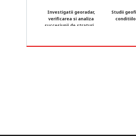
Investigatii georadar,
Studii geof
verificarea si analiza
conditiil
succesiunii de straturi...